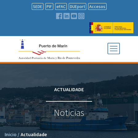
SEDE
PIF
eFAC
DUEport
Accesos
ACTUALIDADE
Noticias
Inicio
/
Actualidade