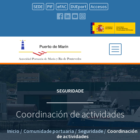
SEDE
PIF
eFAC
DUEport
Accesos
SEGURIDADE
Coordinación de actividades
Inicio
/
Comunidade portuaria
/
Seguridade
/
Coordinación
de actividades