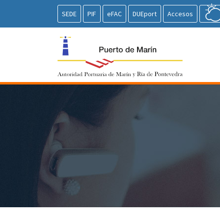
SEDE
PIF
eFAC
DUEport
Accesos