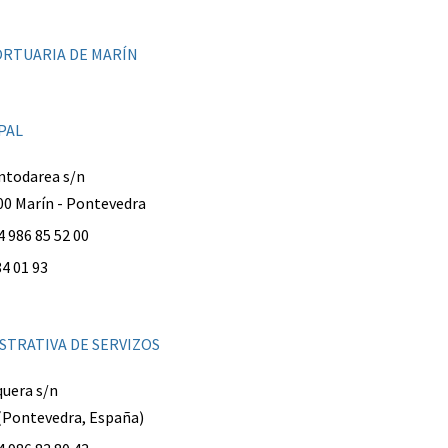
RTUARIA DE MARÍN
PAL
ntodarea s/n
900 Marín - Pontevedra
 986 85 52 00
84 01 93
STRATIVA DE SERVIZOS
uera s/n
(Pontevedra, España)