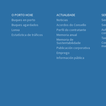
O PORTO HOXE
ACTUALIDADE
SE
Buques en porto
Noticias
Ser
Buques agardados
Acordos do Consello
Se
Aut
Lonxa
Perfil do contratante
co
Estatística de tráficos
Memoria anual
Tax
Memoria de
Con
Sustentabilidade
ma
Publicación corporativa
Emprego
Información pública