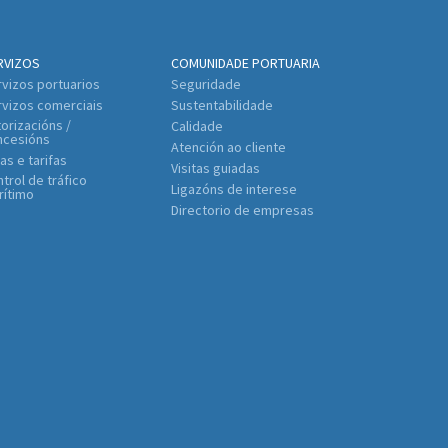
RVIZOS
COMUNIDADE PORTUARIA
vizos portuarios
Seguridade
rvizos comerciais
Sustentabilidade
orizacións /
Calidade
ncesións
Atención ao cliente
as e tarifas
Visitas guiadas
trol de tráfico
Ligazóns de interese
rítimo
Directorio de empresas