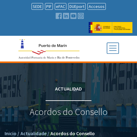
SEDE
PIF
eFAC
DUEport
Accesos
ACTUALIDAD
Acordos do Consello
Inicio
/
Actualidade
/
Acordos do Consello