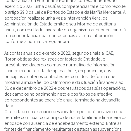
contas anuais da Autoridade Portuaria correspondentes ao
exercicio 2022, unha das súas competencias tal e como recolle
o artigo 39.3 da Lei de Portos do Estado e da Mariña Mercante. A
aprobación realízase unha vez a Intervención Xeral da
Administración do Estado emite o seu informe de auditoría
anual, con resultado favorable do organismo auditor en canto á
súa concordancia coas contas anuais e a súa elaboración
conforme á normativa reguladora.
As contas anuais do exercicio 2022, segundo sinala a IGAE,
“foron obtidas dos rexistros contables da Entidade, e
preséntanse dacordo co marco normativo de información
financeira que resulta de aplicación e, en particular, cos
principios e criterios contables nel contidos, de forma que
mostran a imaxe fiel do patrimonio e da situación financeira ao
31 de decembro de 2022 e dos resultados das súas operacións,
dos cambios no patrimonio neto e dos fluxos de efectivo
correspondentes ao exercicio anual terminado na devandita
data.
O resultado do exercicio despois de impostos é positivo o que
permite continuar co principio de sustentabilidade financeira da
entidade con ausencia de endebedamento externo. Entre as
fontes de financiamento resultantes destacan as subvencións