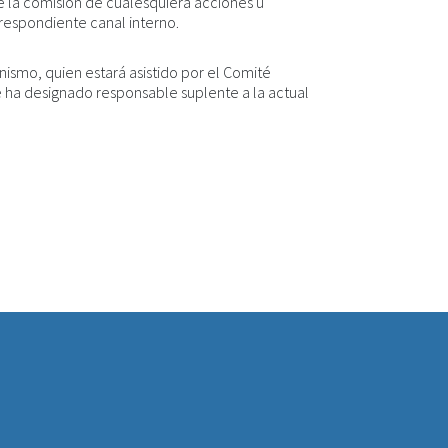
e la comisión de cualesquiera acciones u
rrespondiente canal interno.
nismo, quien estará asistido por el Comité
e ha designado responsable suplente a la actual