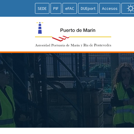
SEDE
PIF
eFAC
DUEport
Accesos