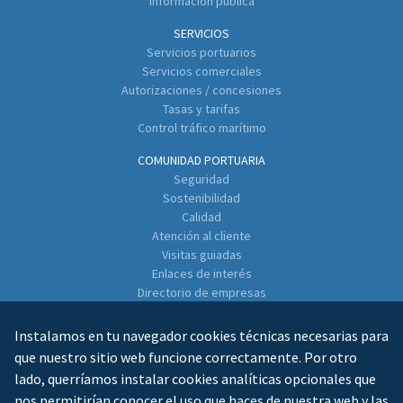
Información pública
SERVICIOS
Servicios portuarios
Servicios comerciales
Autorizaciones / concesiones
Tasas y tarifas
Control tráfico marítimo
COMUNIDAD PORTUARIA
Seguridad
Sostenibilidad
Calidad
Atención al cliente
Visitas guiadas
Enlaces de interés
Directorio de empresas
CONTACTO
Instalamos en tu navegador cookies técnicas necesarias para
que nuestro sitio web funcione correctamente. Por otro
lado, querríamos instalar cookies analíticas opcionales que
nos permitirían conocer el uso que haces de nuestra web y las