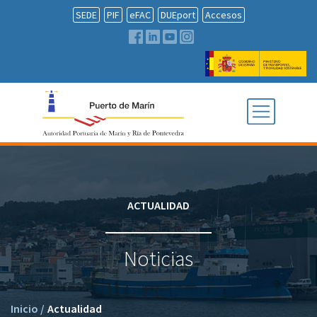
SEDE
PIF
eFAC
DUEport
Accesos
ACTUALIDAD
Noticias
Inicio
/
Actualidad